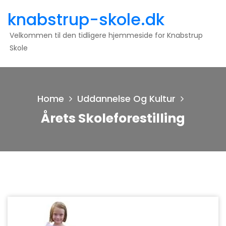
Skip
knabstrup-skole.dk
to
content
Velkommen til den tidligere hjemmeside for Knabstrup
Skole
Home
Uddannelse Og Kultur
Årets Skoleforestilling