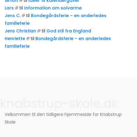
Simon
til
Ideer til kalendergaver
Lars
til
Information om solvarme
Jens C.
til
Bondegårdsferie – en anderledes
familieferie
Jens Christian
til
God stil fra England
Henriette
til
Bondegårdsferie – en anderledes
familieferie
knabstrup-skole.dk
Velkommen til den tidligere hjemmeside for Knabstrup
Skole