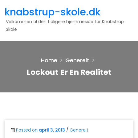
Skip
knabstrup-skole.dk
to
content
Velkommen til den tidligere hjemmeside for Knabstrup
Skole
Home
Generelt
Lockout Er En Realitet
Posted on
april 3, 2013
/
Generelt